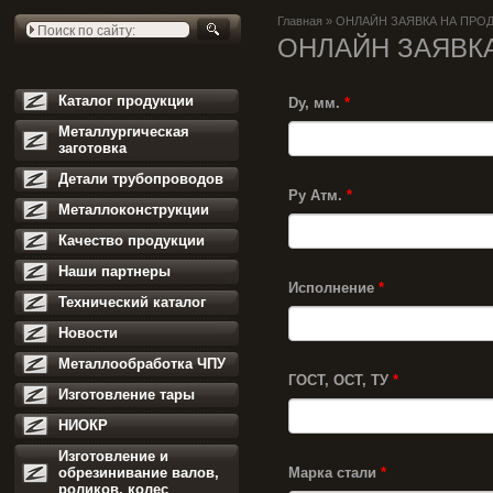
Главная
»
ОНЛАЙН ЗАЯВКА НА ПРО
ОНЛАЙН ЗАЯВК
Каталог продукции
Dy, мм.
*
Металлургическая
заготовка
Детали трубопроводов
Ру Атм.
*
Металлоконструкции
Качество продукции
Наши партнеры
Исполнение
*
Технический каталог
Новости
Металлообработка ЧПУ
ГОСТ, ОСТ, ТУ
*
Изготовление тары
НИОКР
Изготовление и
обрезинивание валов,
Марка стали
*
роликов, колес